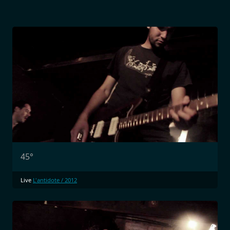
45°
Live
L'antidote / 2012