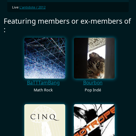
Live
L'antidote / 2012
Featuring members or ex-members of
:
BaTTTamBang
Bourbon
Math Rock
Pop Indé