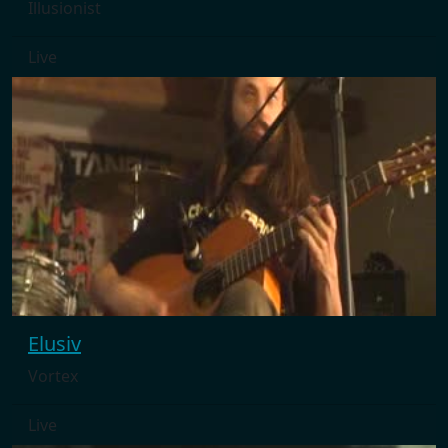
Illusionist
Live
Elusiv
Vortex
Live