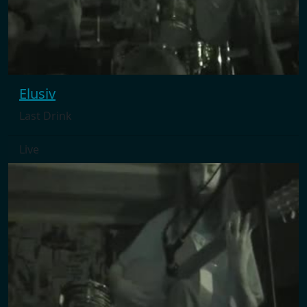
Elusiv
Last Drink
Live