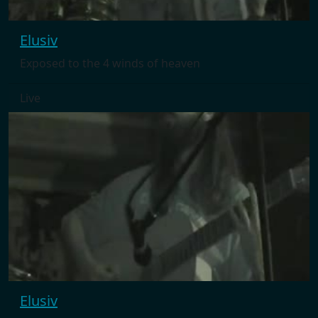
Elusiv
Exposed to the 4 winds of heaven
Live
Elusiv