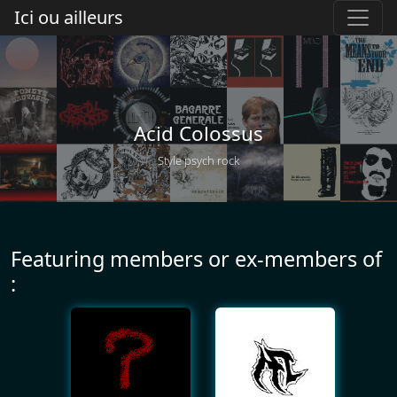
Ici ou ailleurs
Acid Colossus
Style psych rock
Featuring members or ex-members of
: